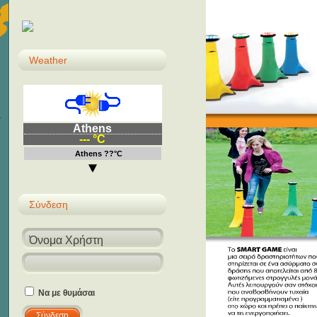
Weather
Athens
--- °C
Athens ??°C
Σύνδεση
Να με θυμάσαι