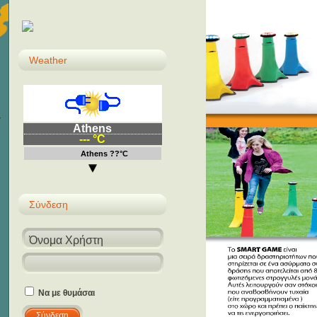
Weather
Athens
--- °C
Athens ??°C
Σύνδεση
Να με θυμάσαι