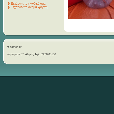
Ξεχάσατε τον κωδικό σας;
Ξεχάσατε το όνομα χρήστη;
m-games.gr
Κομνηνών 37, Αθήνα, Τηλ.:6983405130