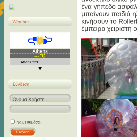
ένα γήπεδο ασφαλε
μπαίνουν παιδιά η
κινήσουν το Roller
Weather
έμπειρο χειριστή ο
Athens
--- °C
Athens ??°C
Σύνδεση
Να με θυμάσαι