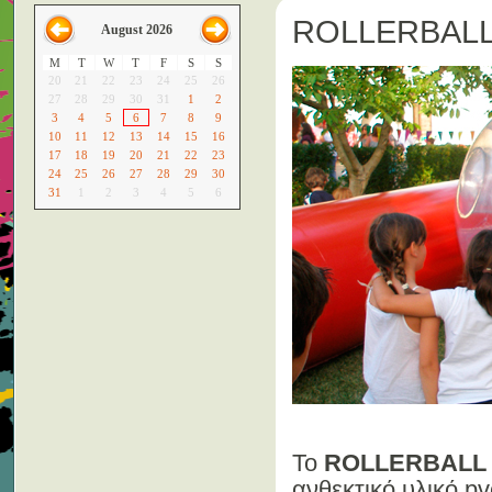
ROLLERBAL
August 2026
M
T
W
T
F
S
S
20
21
22
23
24
25
26
27
28
29
30
31
1
2
3
4
5
6
7
8
9
10
11
12
13
14
15
16
17
18
19
20
21
22
23
24
25
26
27
28
29
30
31
1
2
3
4
5
6
Το
ROLLERBALL
ανθεκτικό υλικό pv