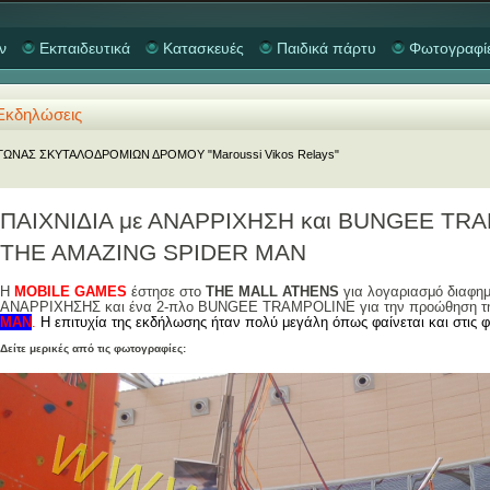
ν
Εκπαιδευτικά
Κατασκευές
Παιδικά πάρτυ
Φωτογραφί
Εκδηλώσεις
ΓΩΝΑΣ ΣΚΥΤΑΛΟΔΡΟΜΙΩΝ ΔΡΟΜΟΥ "Maroussi Vikos Relays"
ΠΑΙΧΝΙΔΙΑ με ΑΝΑΡΡΙΧΗΣΗ και BUNGEE TRAMP
THE AMAZING SPIDER MAN
H
MOBILE GAMES
έστησε στο
THE MALL ATHENS
για λογαριασμό διαφημι
ΑΝΑΡΡΙΧΗΣΗΣ και ένα 2-πλο BUNGEE TRAMPOLINE για την προώθηση τη
MAN
.
Η επιτυχία της εκδήλωσης ήταν πολύ μεγάλη όπως φαίνεται και στις 
Δείτε μερικές από τις φωτογραφίες: