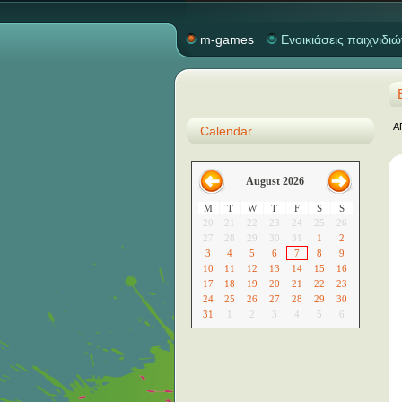
m-games
Ενοικιάσεις παιχνιδιώ
Α
Calendar
August 2026
M
T
W
T
F
S
S
20
21
22
23
24
25
26
27
28
29
30
31
1
2
3
4
5
6
7
8
9
10
11
12
13
14
15
16
17
18
19
20
21
22
23
24
25
26
27
28
29
30
31
1
2
3
4
5
6