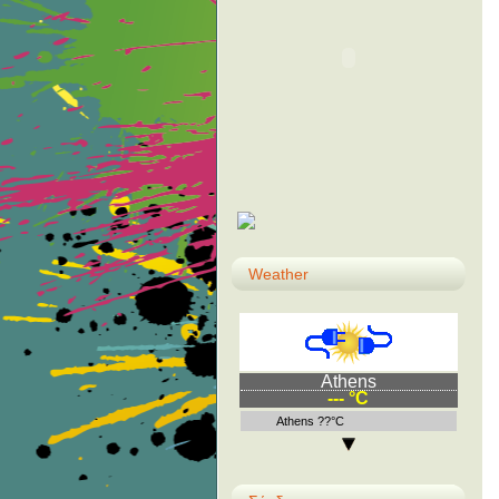
Weather
Athens
--- °C
Athens ??°C