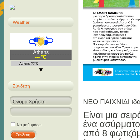
Weather
Athens
--- °C
Athens ??°C
Σύνδεση
ΝΕΟ ΠΑΙΧΝΙΔΙ ιδα
Είναι μια σει
ένα ασύρματο
Να με θυμάσαι
από 8 φωτιζό