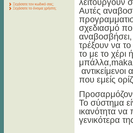
λειτουργόυν σ
Ξεχάσατε τον κωδικό σας;
Αυτές αναβοσβ
Ξεχάσατε το όνομα χρήστη;
προγραμματισ
σχεδιασμό πο
αναβοσβήσει, 
τρέξουν να τ
το με το χέρι 
μπάλλα,makar
αντικείμενοι
που εμείς ορί
Προσαρμόζοντα
Το σύστημα είν
ικανότητα να
γενικότερα τη