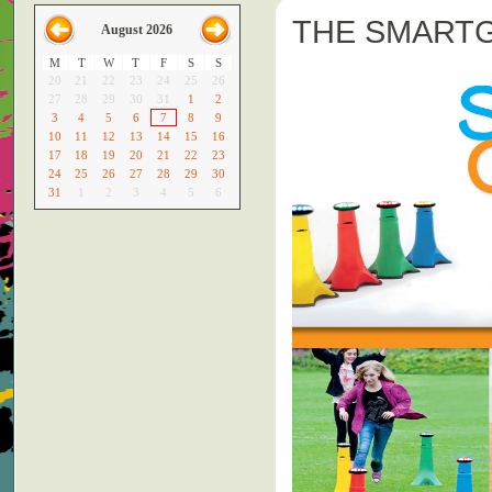
THE SMART
August 2026
M
T
W
T
F
S
S
20
21
22
23
24
25
26
27
28
29
30
31
1
2
3
4
5
6
7
8
9
10
11
12
13
14
15
16
17
18
19
20
21
22
23
24
25
26
27
28
29
30
31
1
2
3
4
5
6