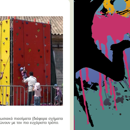
πωσιακά πιασίματα (διάφορα σχήματα
λώνουν με τον πιο ευχάριστο τρόπο.