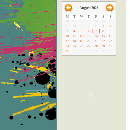
August 2026
M
T
W
T
F
S
S
20
21
22
23
24
25
26
27
28
29
30
31
1
2
3
4
5
6
7
8
9
10
11
12
13
14
15
16
17
18
19
20
21
22
23
24
25
26
27
28
29
30
31
1
2
3
4
5
6