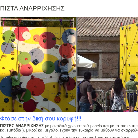
ΠΙΣΤΑ ΑΝΑΡΡΙΧΗΣΗΣ
Φτάσε στην δική σου κορυφή!!!
ΠΙΣΤΕΣ ΑΝΑΡΡΙΧΗΣΗΣ
με μοναδικά χρωματιστά panels και με τα πιο εντυ
και εμπόδια ), μικροί και μεγάλοι έχουν την ευκαιρία να μάθουν να σκαρφα
Τα ύψη κυμαίνονται από 3 ,4, έως και 6,5 μέτρα ανάλογα τις απαιτήσεις.