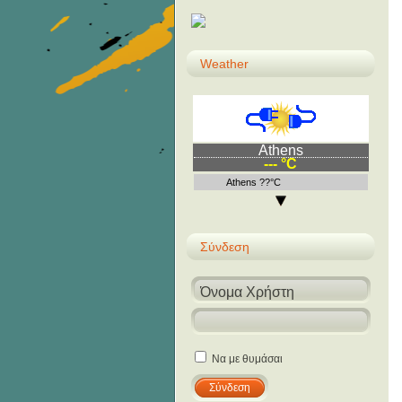
Weather
Athens
--- °C
Athens ??°C
Σύνδεση
Να με θυμάσαι