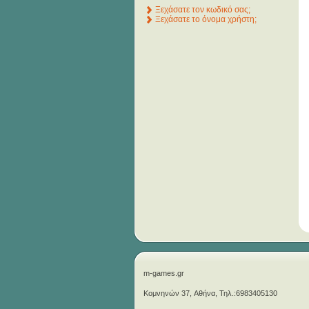
Ξεχάσατε τον κωδικό σας;
Ξεχάσατε το όνομα χρήστη;
m-games.gr
Κομνηνών 37, Αθήνα, Τηλ.:6983405130