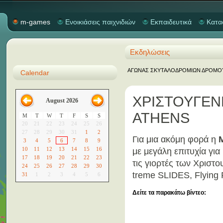
m-games
Ενοικιάσεις παιχνιδιών
Εκπαιδευτικά
Κατα
Εκδηλώσεις
ΑΓΩΝΑΣ ΣΚΥΤΑΛΟΔΡΟΜΙΩΝ ΔΡΟΜΟΥ "M
Calendar
ΧΡΙΣΤΟΥΓΕΝΝ
August 2026
ATHENS
M
T
W
T
F
S
S
20
21
22
23
24
25
26
27
28
29
30
31
1
2
Για μια ακόμη φορά η
3
4
5
6
7
8
9
10
11
12
13
14
15
16
με μεγάλη επιτυχία γι
17
18
19
20
21
22
23
τις γιορτές των Χριστ
24
25
26
27
28
29
30
treme SLIDES, Flyin
31
1
2
3
4
5
6
Δείτε τα παρακάτω βίντεο: