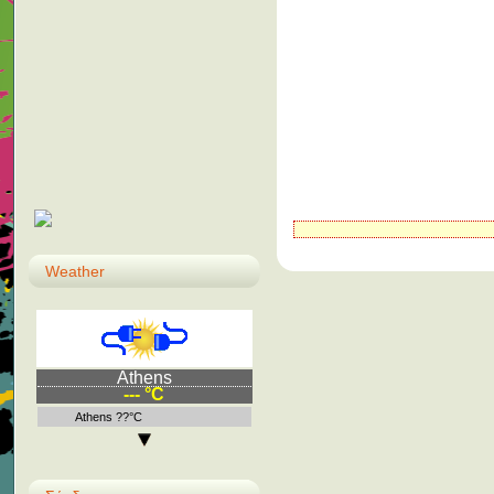
Weather
Athens
--- °C
Athens ??°C