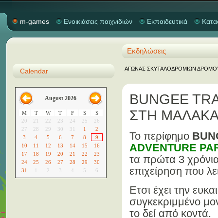
m-games
Ενοικιάσεις παιχνιδιών
Εκπαιδευτικά
Κατα
Εκδηλώσεις
ΑΓΩΝΑΣ ΣΚΥΤΑΛΟΔΡΟΜΙΩΝ ΔΡΟΜΟΥ "M
Calendar
BUNGEE TRA
August 2026
ΣΤΗ ΜΑΛΑΚ
M
T
W
T
F
S
S
20
21
22
23
24
25
26
27
28
29
30
31
1
2
Το περίφημο
BUN
3
4
5
6
7
8
9
ADVENTURE PA
10
11
12
13
14
15
16
17
18
19
20
21
22
23
τα πρώτα 3 χρόνι
24
25
26
27
28
29
30
επιχείρηση που λε
31
1
2
3
4
5
6
Ετσι έχει την ευκ
συγκεκριμμένο μο
το δεί από κοντά.