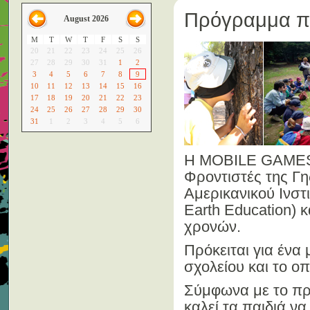
Πρόγραμμα πε
August 2026
M
T
W
T
F
S
S
20
21
22
23
24
25
26
27
28
29
30
31
1
2
3
4
5
6
7
8
9
10
11
12
13
14
15
16
17
18
19
20
21
22
23
24
25
26
27
28
29
30
31
1
2
3
4
5
6
H MOBILE GAMES 
Φροντιστές της Γη
Αμερικανικού Ινστι
Earth Education) κ
χρονών.
Πρόκειται για έν
σχολείου και το οπ
Σύμφωνα με το πρ
καλεί τα παιδιά ν