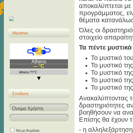
αποκαλύπτεται με 
προγράμματος, είν
θέματα κατανάλωσ
Όλες οι δραστηριό
Weather
στοιχείο απαραίτητ
Τα πέντε μυστικά
Το μυστικό το
Athens
Το μυστικό τη
--- °C
Το μυστικό τη
Athens ??°C
Το μυστικό τη
Το μυστικό της
Σύνδεση
Ανακαλύπτοντας τ
δραστηριότητες α
βοηθήσουν να ανα
Επίσης θα έχουν τ
- η αλληλεξάρτησ
Να με θυμάσαι