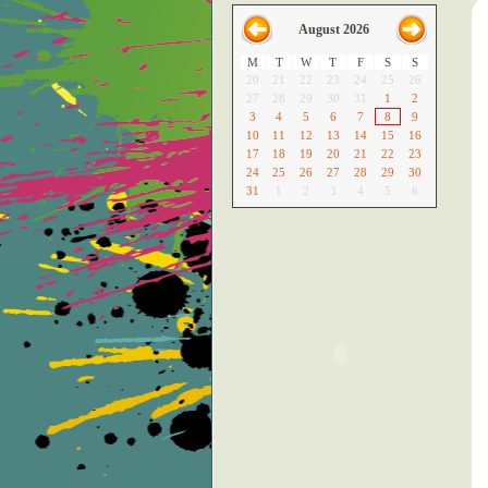
August 2026
M
T
W
T
F
S
S
20
21
22
23
24
25
26
27
28
29
30
31
1
2
3
4
5
6
7
8
9
10
11
12
13
14
15
16
17
18
19
20
21
22
23
24
25
26
27
28
29
30
31
1
2
3
4
5
6