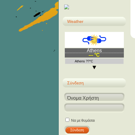
Weather
Athens
--- °C
Athens ??°C
Σύνδεση
Να με θυμάσαι