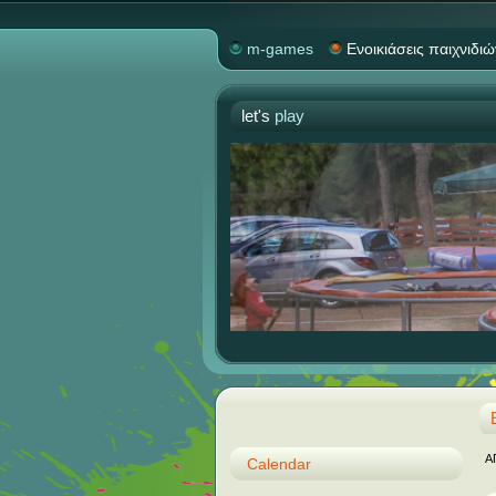
m-games
Ενοικιάσεις παιχνιδιώ
let's
play
Α
Calendar