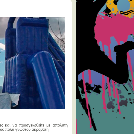
ες και να προσγειωθείτε με απόλυτη
νός πολύ γνωστού ακροβάτη.