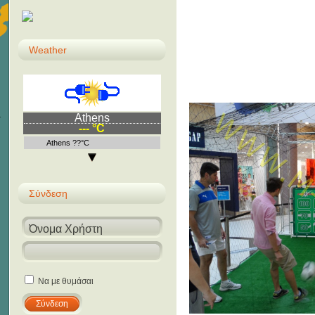
Weather
Athens
--- °C
Athens ??°C
Σύνδεση
Να με θυμάσαι