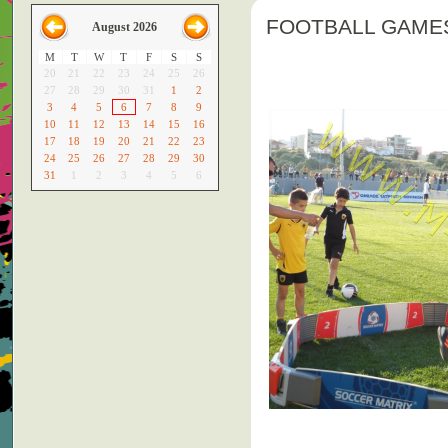
FOOTBALL GAME
August 2026
M
T
W
T
F
S
S
20
21
22
23
24
25
26
27
28
29
30
31
1
2
3
4
5
6
7
8
9
10
11
12
13
14
15
16
17
18
19
20
21
22
23
24
25
26
27
28
29
30
31
1
2
3
4
5
6